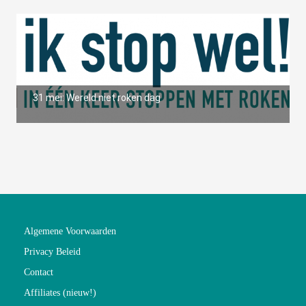
31 mei: Wereld niet roken dag
Algemene Voorwaarden
Privacy Beleid
Contact
Affiliates (nieuw!)