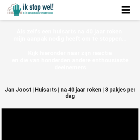
Als zelfs een huisarts na 40 jaar roken
mijn aanpak nodig heeft om te stoppen...
Kijk hieronder naar zijn reactie
en die van honderden andere enthousiaste
deelnemers
Jan Joost | Huisarts | na 40 jaar roken | 3 pakjes per
dag