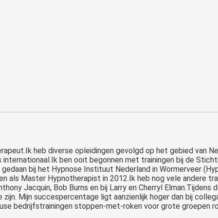
erapeut.Ik heb diverse opleidingen gevolgd op het gebied van N
s internationaal.Ik ben ooit begonnen met trainingen bij de St
en gedaan bij het Hypnose Instituut Nederland in Wormerveer (Hy
 en als Master Hypnotherapist in 2012.Ik heb nog vele andere tra
thony Jacquin, Bob Burns en bij Larry en Cherryl Elman.Tijdens d
te zijn. Mijn succespercentage ligt aanzienlijk hoger dan bij co
use bedrijfstrainingen stoppen-met-roken voor grote groepen r