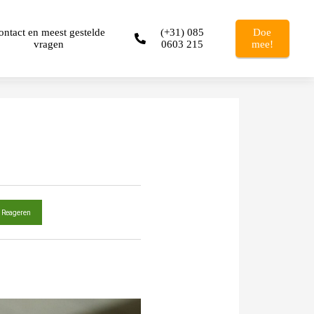
ontact en meest gestelde
(+31) 085
Doe
vragen
0603 215
mee!
Reageren