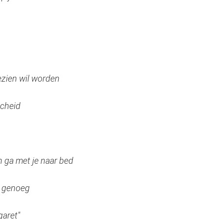
ezien wil worden
scheid
n ga met je naar bed
is genoeg
garet"