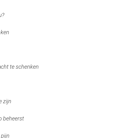
u?
nken
acht te schenken
e zijn
zo beheerst
 pijn