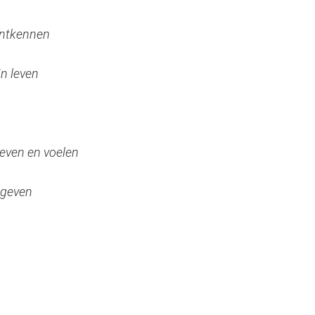
ontkennen
jn leven
roeven en voelen
 geven