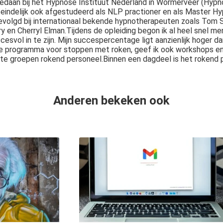
gedaan bij het Hypnose Instituut Nederland in Wormerveer (Hyp
uiteindelijk ook afgestudeerd als NLP practioner en als Master H
evolgd bij internationaal bekende hypnotherapeuten zoals Tom Si
ry en Cherryl Elman.Tijdens de opleiding begon ik al heel snel m
ccesvol in te zijn. Mijn succespercentage ligt aanzienlijk hoger da
e programma voor stoppen met roken, geef ik ook workshops en 
e groepen rokend personeel.Binnen een dagdeel is het rokend p
Anderen bekeken ook