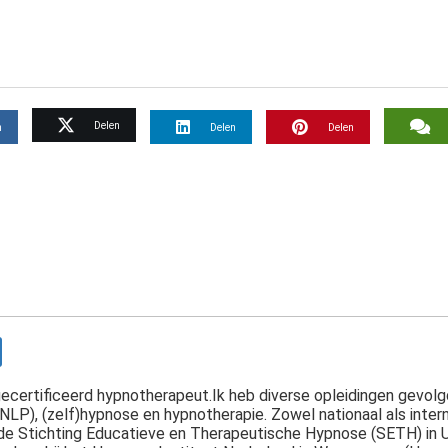
Delen
n
Delen
Delen
gecertificeerd hypnotherapeut.Ik heb diverse opleidingen gevol
LP), (zelf)hypnose en hypnotherapie. Zowel nationaal als intern
 de Stichting Educatieve en Therapeutische Hypnose (SETH) in U