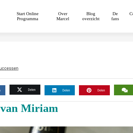
Start Online
Over
Blog
De
C
Programma
Marcel
overzicht
fans
uccessen
Delen
n
Delen
Delen
 van Miriam