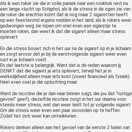
Als ik een roker zie die in volle paniek naar een rookhok rent na
een lange vlucht op Schiphol, als ik de stress in de ogen zie van
de roker die erachter komt dat ie nog maar 2 sigaretten heeft
op een feestavond ergens midden in het land, als ik rokers weer
gedwongen weg zie lopen om snel even een sigaretje te
moeten roken, dan weet ik dat die sigaret alleen maar stress
oplevert.
En die stress bouwt zich in het uur na de sigaret op in je lichaam
en zorgt ervoor dat je bij de eerstvolgende sigaret weer even
rust in je lichaam voelt.
En dat laatste is belangrijk. Want dat is de reden waarom jij
DENKT dat die sigaret je iets oplevert, terwijl het je in
werkelijkheid alleen maar iets kost (zowel financieel als fysiek).
Heel even voel je die opluchting maar.
Want de nicotine die je dan naar binnen zuigt, die jou dat “rustige
gevoel” geeft, diezelfde nicotine zorgt in het uur daarna voor
steeds meer stress, wat dan weer leidt tot je volgende sigaret.
Om die stress weer even een paar seconden op te heffen.
Zodat het zich weer kan ontwikkelen…
Rokers denken alleen aan het gevoel van de eerste 2 halen van