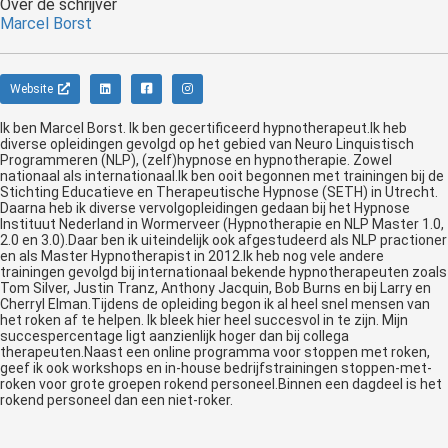
Over de schrijver
Marcel Borst
Website
Ik ben Marcel Borst. Ik ben gecertificeerd hypnotherapeut.Ik heb
diverse opleidingen gevolgd op het gebied van Neuro Linquistisch
Programmeren (NLP), (zelf)hypnose en hypnotherapie. Zowel
nationaal als internationaal.Ik ben ooit begonnen met trainingen bij de
Stichting Educatieve en Therapeutische Hypnose (SETH) in Utrecht.
Daarna heb ik diverse vervolgopleidingen gedaan bij het Hypnose
Instituut Nederland in Wormerveer (Hypnotherapie en NLP Master 1.0,
2.0 en 3.0).Daar ben ik uiteindelijk ook afgestudeerd als NLP practioner
en als Master Hypnotherapist in 2012.Ik heb nog vele andere
trainingen gevolgd bij internationaal bekende hypnotherapeuten zoals
Tom Silver, Justin Tranz, Anthony Jacquin, Bob Burns en bij Larry en
Cherryl Elman.Tijdens de opleiding begon ik al heel snel mensen van
het roken af te helpen. Ik bleek hier heel succesvol in te zijn. Mijn
succespercentage ligt aanzienlijk hoger dan bij collega
therapeuten.Naast een online programma voor stoppen met roken,
geef ik ook workshops en in-house bedrijfstrainingen stoppen-met-
roken voor grote groepen rokend personeel.Binnen een dagdeel is het
rokend personeel dan een niet-roker.