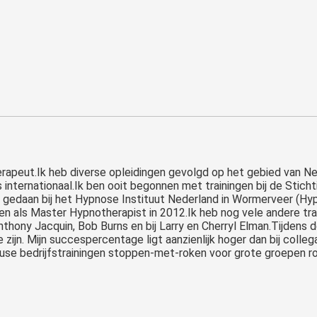
erapeut.Ik heb diverse opleidingen gevolgd op het gebied van N
s internationaal.Ik ben ooit begonnen met trainingen bij de St
en gedaan bij het Hypnose Instituut Nederland in Wormerveer (Hy
 en als Master Hypnotherapist in 2012.Ik heb nog vele andere tra
thony Jacquin, Bob Burns en bij Larry en Cherryl Elman.Tijdens d
te zijn. Mijn succespercentage ligt aanzienlijk hoger dan bij co
use bedrijfstrainingen stoppen-met-roken voor grote groepen r