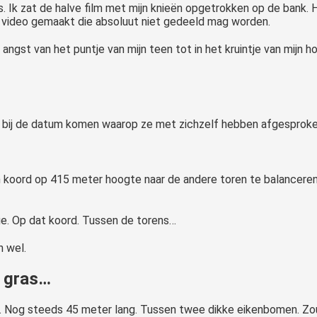
s. Ik zat de halve film met mijn knieën opgetrokken op de bank. Ha
en video gemaakt die absoluut niet gedeeld mag worden.
de angst van het puntje van mijn teen tot in het kruintje van mij
er bij de datum komen waarop ze met zichzelf hebben afgesprok
 koord op 415 meter hoogte naar de andere toren te balanceren..
ege. Op dat koord. Tussen de torens…
n wel.
t gras…
eg. Nog steeds 45 meter lang. Tussen twee dikke eikenbomen. Zo