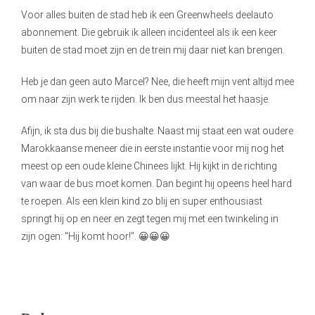
Voor alles buiten de stad heb ik een Greenwheels deelauto
abonnement. Die gebruik ik alleen incidenteel als ik een keer
buiten de stad moet zijn en de trein mij daar niet kan brengen.
Heb je dan geen auto Marcel? Nee, die heeft mijn vent altijd mee
om naar zijn werk te rijden. Ik ben dus meestal het haasje.
Afijn, ik sta dus bij die bushalte. Naast mij staat een wat oudere
Marokkaanse meneer die in eerste instantie voor mij nog het
meest op een oude kleine Chinees lijkt. Hij kijkt in de richting
van waar de bus moet komen. Dan begint hij opeens heel hard
te roepen. Als een klein kind zo blij en super enthousiast
springt hij op en neer en zegt tegen mij met een twinkeling in
zijn ogen: "Hij komt hoor!". 😀😀😀