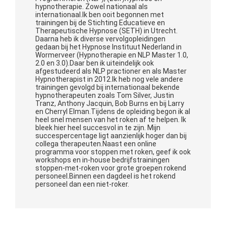
hypnotherapie. Zowel nationaal als
internationaal.Ik ben ooit begonnen met
trainingen bij de Stichting Educatieve en
Therapeutische Hypnose (SETH) in Utrecht.
Daarna heb ik diverse vervolgopleidingen
gedaan bij het Hypnose Instituut Nederland in
Wormerveer (Hypnotherapie en NLP Master 1.0,
2.0 en 3.0).Daar ben ik uiteindelijk ook
afgestudeerd als NLP practioner en als Master
Hypnotherapist in 2012.Ik heb nog vele andere
trainingen gevolgd bij internationaal bekende
hypnotherapeuten zoals Tom Silver, Justin
Tranz, Anthony Jacquin, Bob Burns en bij Larry
en Cherryl Elman.Tijdens de opleiding begon ik al
heel snel mensen van het roken af te helpen. Ik
bleek hier heel succesvol in te zijn. Mijn
succespercentage ligt aanzienlijk hoger dan bij
collega therapeuten.Naast een online
programma voor stoppen met roken, geef ik ook
workshops en in-house bedrijfstrainingen
stoppen-met-roken voor grote groepen rokend
personeel.Binnen een dagdeel is het rokend
personeel dan een niet-roker.